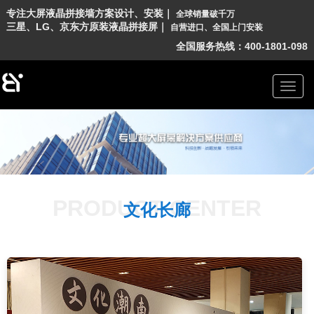
专
注
大
屏
液
晶
拼
接
墙
方
案
设
计
、
安
装
｜
全
球
销
量
破
千
万
三
星
、
L
G
、
京
东
方
原
装
液
晶
拼
接
屏
｜
自
营
进
口
、
全
国
上
门
安
装
全国服务热线：400-1801-098
PRODUCT CENTER
文化长廊