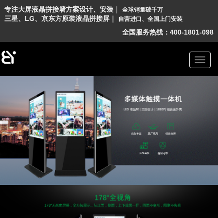
专
注
大
屏
液
晶
拼
接
墙
方
案
设
计
、
安
装
｜
全
球
销
量
破
千
万
三
星
、
L
G
、
京
东
方
原
装
液
晶
拼
接
屏
｜
自
营
进
口
、
全
国
上
门
安
装
全国服务热线：400-1801-098