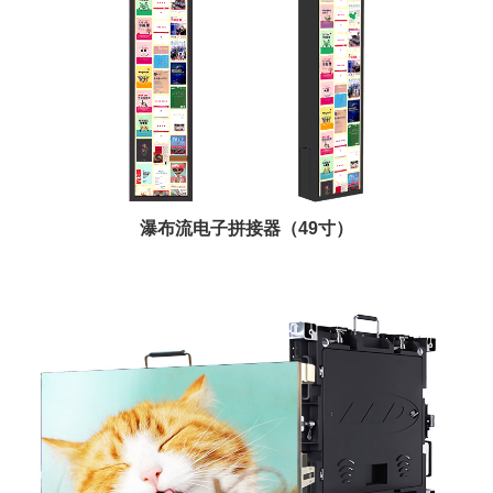
瀑布流电子拼接器（49寸）