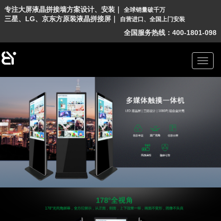
专
注
大
屏
液
晶
拼
接
墙
方
案
设
计
、
安
装
｜
全
球
销
量
破
千
万
三
星
、
L
G
、
京
东
方
原
装
液
晶
拼
接
屏
｜
自
营
进
口
、
全
国
上
门
安
装
全国服务热线：400-1801-098